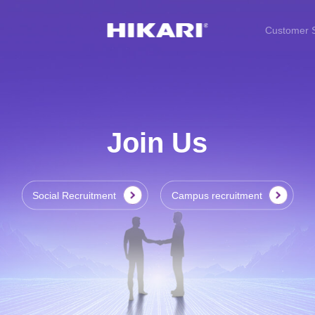
Customer S
Join Us
Social Recruitment
Campus recruitment