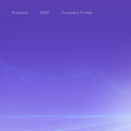
Products
R&D
Company Profile
Home
Products
R&D
Company Profile
Customer Stories
Services & Support