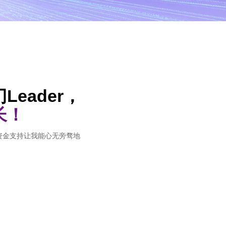
eader，
长！
资金支持让我能心无旁骛地