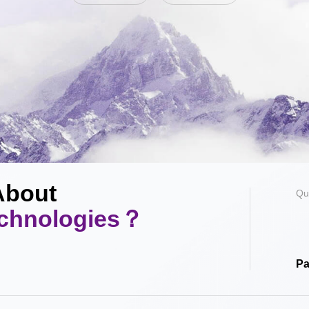
About
Qu
echnologies？
Pa