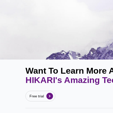
Want To Learn More 
HIKARI's Amazing T
Free trial